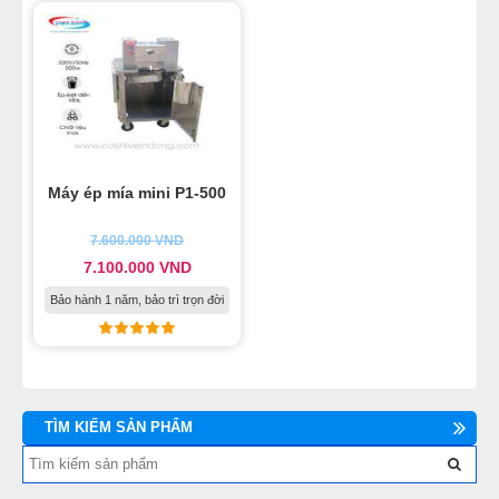
Máy ép mía mini P1-500
7.600.000
VND
7.100.000
VND
Bảo hành 1 năm, bảo trì trọn đời
TÌM KIẾM SẢN PHẨM