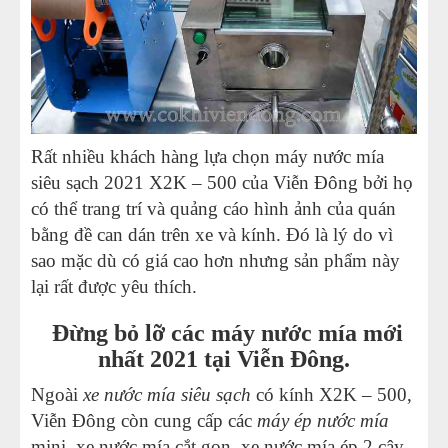
Rất nhiều khách hàng lựa chọn máy nước mía
siêu sạch 2021 X2K – 500 của Viễn Đông bởi họ
có thể trang trí và quảng cáo hình ảnh của quán
bằng đề can dán trên xe và kính. Đó là lý do vì
sao mặc dù có giá cao hơn nhưng sản phẩm này
lại rất được yêu thích.
Đừng bỏ lỡ các máy nước mía mới
nhất 2021 tại Viễn Đông.
Ngoài
xe nước mía siêu sạch
có kính X2K – 500,
Viễn Đông còn cung cấp các
máy ép nước mía
mini, xe nước mía cắt gọn, xe nước mía ép 2 cây,