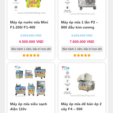
13
-
Chọn mua máy ép mía phù hợp
14
-
Đây là lý do vì sao bạn nên chọn máy ép mía chính
hãng
Máy ép nước mía Mini
Máy ép mía 1 lần P2 –
15
-
“Bán máy ép nước mía giá rẻ” được nhiều người
F1-200/ F1-400
800 đầu kim cương
quan tâm
5.800.000
VND
8.600.000
VND
16
-
Có nên mua máy ép nước mía siêu sạch thanh lý
4.500.000
VND
7.600.000
VND
17
-
Dịch vụ sửa xe nước mía tận nhà – Phụ tùng máy
Bảo hành 1 năm, bảo trì trọn đời
Bảo hành 1 năm, bảo trì trọn đời
ép mía
18
-
Mua máy ép nước mía siêu sạch ở đâu?
19
-
Nên dùng máy ép mía nào với năng suất 500 ly 1
ngày
20
-
Giá các dòng máy ép mía siêu sạch hiện nay?
Máy ép mía siêu sạch
Máy ép mía để bàn ép 2
điện 110v
cây F4 – 500