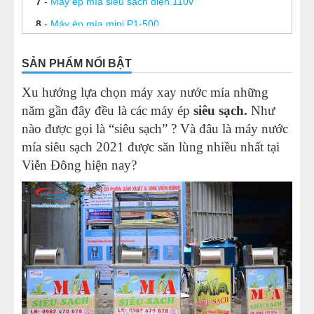
7
-
Máy ép mía siêu sạch điện 110v
8
-
Máy ép mía mini P1-500
9
-
Lưới lọc nước mía
SẢN PHẨM NỔI BẬT
10
-
Máy nước mía siêu sạch
Xu hướng lựa chọn máy xay nước mía những
11
-
Bộ sản phẩm máy ép nước mía đóng cốc
năm gần đây đều là các máy ép
siêu sạch.
Như
12
-
4 điều cần chú ý khi mua máy ép nước mía siêu
nào được gọi là “siêu sạch” ? Và đâu là máy nước
sạch
mía siêu sạch 2021 được săn lùng nhiều nhất tại
13
-
Chọn mua máy ép mía phù hợp
Viễn Đông hiện nay?
14
-
Đây là lý do vì sao bạn nên chọn máy ép mía chính
hãng
15
-
“Bán máy ép nước mía giá rẻ” được nhiều người
quan tâm
16
-
Có nên mua máy ép nước mía siêu sạch thanh lý
17
-
Dịch vụ sửa xe nước mía tận nhà – Phụ tùng máy