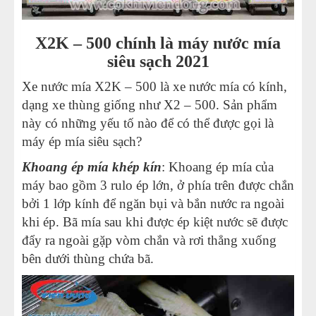
ép mía
18
-
Mua máy ép nước mía siêu sạch ở đâu?
X2K – 500 chính là máy nước mía
19
-
Nên dùng máy ép mía nào với năng suất 500 ly 1
siêu sạch 2021
ngày
Xe nước mía X2K – 500 là xe nước mía có kính,
20
-
Giá các dòng máy ép mía siêu sạch hiện nay?
dạng xe thùng giống như X2 – 500. Sản phẩm
này có những yếu tố nào để có thể được gọi là
máy ép mía siêu sạch?
Khoang ép mía khép kín
: Khoang ép mía của
máy bao gồm 3 rulo ép lớn, ở phía trên được chắn
bởi 1 lớp kính để ngăn bụi và bắn nước ra ngoài
khi ép. Bã mía sau khi được ép kiệt nước sẽ được
đẩy ra ngoài gặp vòm chắn và rơi thẳng xuống
bên dưới thùng chứa bã.