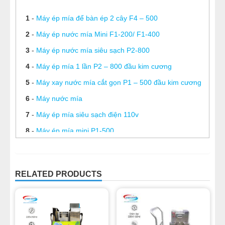
1
-
Máy ép mía để bàn ép 2 cây F4 – 500
2
-
Máy ép nước mía Mini F1-200/ F1-400
3
-
Máy ép nước mía siêu sạch P2-800
4
-
Máy ép mía 1 lần P2 – 800 đầu kim cương
5
-
Máy xay nước mía cắt gọn P1 – 500 đầu kim cương
6
-
Máy nước mía
7
-
Máy ép mía siêu sạch điện 110v
8
-
Máy ép mía mini P1-500
9
-
Lưới lọc nước mía
10
-
Máy nước mía siêu sạch
RELATED PRODUCTS
11
-
Bộ sản phẩm máy ép nước mía đóng cốc
12
-
4 điều cần chú ý khi mua máy ép nước mía siêu
sạch