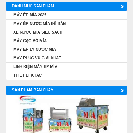
DANH MỤC SẢN PHẨM
MÁY ÉP MÍA 2025
MÁY ÉP NƯỚC MÍA ĐỂ BÀN
XE NƯỚC MÍA SIÊU SẠCH
MÁY CẠO VỎ MÍA
MÁY ÉP LY NƯỚC MÍA
MÁY PHỤC VỤ GIẢI KHÁT
LINH KIỆN MÁY ÉP MÍA
THIẾT BỊ KHÁC
SẢN PHẨM BÁN CHẠY