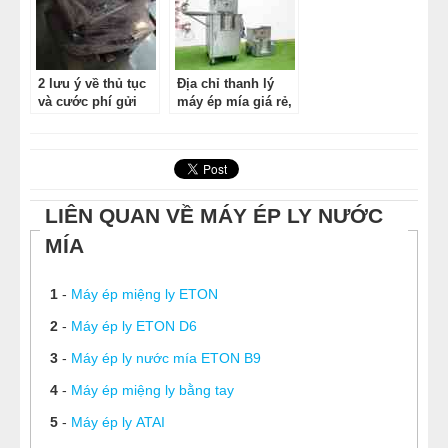
2 lưu ý về thủ tục
Địa chỉ thanh lý
và cước phí gửi
máy ép mía giá rẻ,
máy ép mía siêu
chất lượng bạn
sạch đi nước
nên biết
ngoài
LIÊN QUAN VỀ MÁY ÉP LY NƯỚC
MÍA
1
-
Máy ép miệng ly ETON
2
-
Máy ép ly ETON D6
3
-
Máy ép ly nước mía ETON B9
4
-
Máy ép miệng ly bằng tay
5
-
Máy ép ly ATAI