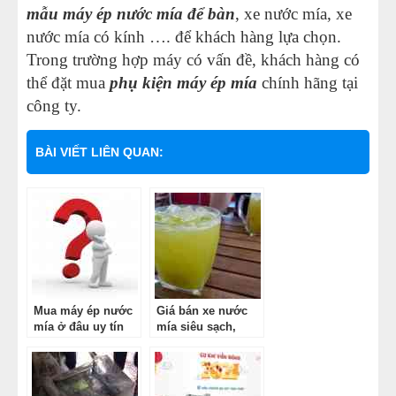
mẫu máy ép nước mía để bàn
, xe nước mía, xe
nước mía có kính …. để khách hàng lựa chọn.
Trong trường hợp máy có vấn đề, khách hàng có
thể đặt mua
phụ kiện máy ép mía
chính hãng tại
công ty.
BÀI VIẾT LIÊN QUAN:
Mua máy ép nước
Giá bán xe nước
mía ở đâu uy tín
mía siêu sạch,
nhất ?
mẹo để chọn được
xe ép mía tốt