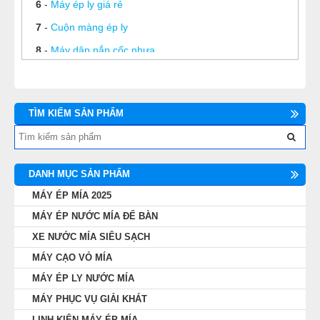
6
-
Máy ép ly giá rẻ
7
-
Cuộn màng ép ly
8
-
Máy dập nắp cốc nhựa
9
-
Máy dập nắp cốc tự động Eton A1
10
-
Máy ép ly nước mía
TÌM KIẾM SẢN PHẨM
11
-
Tổng hợp các dòng máy ép miệng ly trên thị trường
12
-
Mua máy ép miệng ly đúng giá ở đâu?
DANH MỤC SẢN PHẨM
MÁY ÉP MÍA 2025
MÁY ÉP NƯỚC MÍA ĐỂ BÀN
XE NƯỚC MÍA SIÊU SẠCH
MÁY CẠO VỎ MÍA
MÁY ÉP LY NƯỚC MÍA
MÁY PHỤC VỤ GIẢI KHÁT
LINH KIỆN MÁY ÉP MÍA