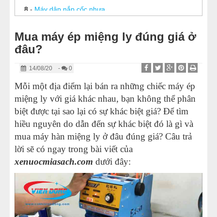
8
-
Máy dập nắp cốc nhựa
9
-
Máy dập nắp cốc tự động Eton A1
Mua máy ép miệng ly đúng giá ở
10
-
Máy ép ly nước mía
đâu?
11
-
Tổng hợp các dòng máy ép miệng ly trên thị trường
14/08/20
-
0
12
-
Mua máy ép miệng ly đúng giá ở đâu?
Mỗi một địa điểm lại bán ra những chiếc máy ép
miệng ly với giá khác nhau, bạn không thể phân
biệt được tại sao lại có sự khác biệt giá? Để tìm
hiều nguyên do dẫn đến sự khác biệt đó là gì và
mua máy hàn miệng ly ở đâu đúng giá? Câu trả
lời sẽ có ngay trong bài viết của
xenuocmiasach.com
dưới đây: