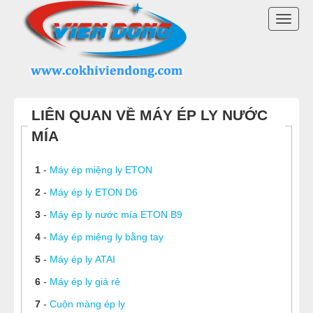
DANH MỤC SẢN PHẨM
TOGG
MÁY ÉP MÍA 2025
NAVI
MÁY ÉP NƯỚC MÍA ĐỂ BÀN
LIÊN QUAN VỀ MÁY ÉP LY NƯỚC
XE NƯỚC MÍA SIÊU SẠCH
MÍA
MÁY CẠO VỎ MÍA
1
-
Máy ép miệng ly ETON
MÁY ÉP LY NƯỚC MÍA
2
-
Máy ép ly ETON D6
3
-
Máy ép ly nước mía ETON B9
MÁY PHỤC VỤ GIẢI KHÁT
4
-
Máy ép miệng ly bằng tay
5
-
Máy ép ly ATAI
LINH KIỆN MÁY ÉP MÍA
6
-
Máy ép ly giá rẻ
THIẾT BỊ KHÁC
7
-
Cuộn màng ép ly