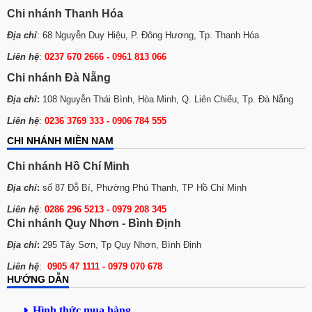
Chi nhánh Thanh Hóa
Địa chỉ
: 68 Nguyễn Duy Hiệu, P. Đông Hương, Tp. Thanh Hóa
Liên hệ
:
0237 670 2666 - 0961 813 066
Chi nhánh Đà Nẵng
Địa chỉ
:
108 Nguyễn Thái Bình, Hòa Minh, Q. Liên Chiểu, Tp. Đà Nẵng
Liên hệ
:
0236 3769 333 - 0906 784 555
CHI NHÁNH MIỀN NAM
Chi nhánh Hồ Chí Minh
Địa chỉ
:
số 87 Đỗ Bí, Phường Phú Thạnh, TP Hồ Chí Minh
Liên hệ
:
0286 296 5213 -
0979 208 345
Chi nhánh Quy Nhơn - Bình Định
Địa chỉ
:
295 Tây Sơn, Tp Quy Nhơn, Bình Định
Liên hệ
:
0905 47 1111 - 0979 070 678
HƯỚNG DẪN
Hình thức mua hàng