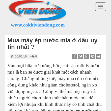
DANH MỤC SẢN PHẨM
TOGG
MÁY ÉP MÍA 2025
NAVI
MÁY ÉP NƯỚC MÍA ĐỂ BÀN
Mua máy ép nước mía ở đâu uy
XE NƯỚC MÍA SIÊU SẠCH
tín nhất ?
MÁY CẠO VỎ MÍA
06/06/16
-
0
Vào một bữa trưa nóng bức, chỉ cần một ly nước
MÁY ÉP LY NƯỚC MÍA
mía là bạn sẽ được giải khát một cách nhanh
chóng. Chẳng những thế, máy mía còn có nhiều
MÁY PHỤC VỤ GIẢI KHÁT
công dụng khác như giảm cholesterol, ngăn xơ
vữa động mạch… Cũng vì thế mà hiện nay rất
LINH KIỆN MÁY ÉP MÍA
nhiều người chọn hình thức bán nước mía để
kiếm lợi nhuận khi hình thức này có tính chất thu
THIẾT BỊ KHÁC
hồi vốn khá cao. Nhưng
mua máy ép nước mía