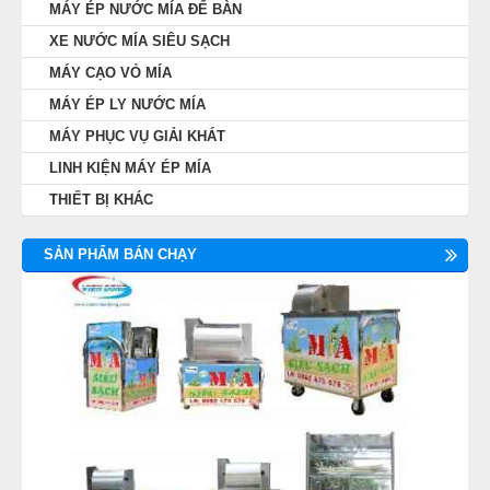
MÁY ÉP NƯỚC MÍA ĐỂ BÀN
XE NƯỚC MÍA SIÊU SẠCH
MÁY CẠO VỎ MÍA
MÁY ÉP LY NƯỚC MÍA
MÁY PHỤC VỤ GIẢI KHÁT
LINH KIỆN MÁY ÉP MÍA
THIẾT BỊ KHÁC
SẢN PHẨM BÁN CHẠY