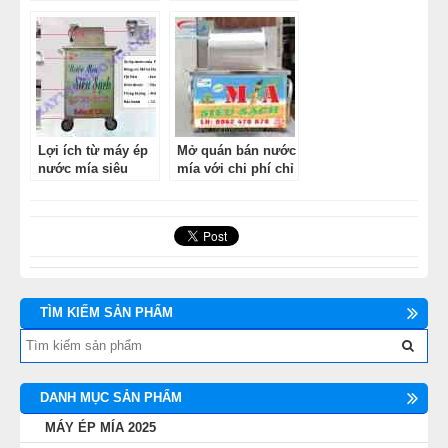
sạch chuẩn nhất
Lợi ích từ máy ép
Mở quán bán nước
nước mía siêu
mía với chi phí chỉ
sạch mang lại cho
15 triệu đồng!
người dùng
TÌM KIẾM SẢN PHẨM
DANH MỤC SẢN PHẨM
MÁY ÉP MÍA 2025