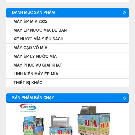
DANH MỤC SẢN PHẨM
MÁY ÉP MÍA 2025
MÁY ÉP NƯỚC MÍA ĐỂ BÀN
XE NƯỚC MÍA SIÊU SẠCH
MÁY CẠO VỎ MÍA
MÁY ÉP LY NƯỚC MÍA
MÁY PHỤC VỤ GIẢI KHÁT
LINH KIỆN MÁY ÉP MÍA
THIẾT BỊ KHÁC
SẢN PHẨM BÁN CHẠY