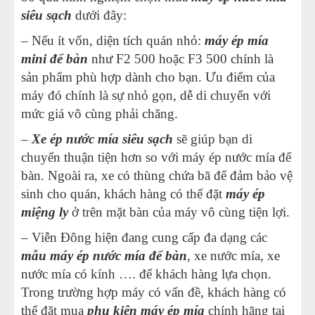
siêu sạch
dưới đây:
– Nếu ít vốn, diện tích quán nhỏ:
máy ép mía
mini để bàn
như F2 500 hoặc F3 500 chính là
sản phẩm phù hợp dành cho bạn. Ưu điểm của
máy đó chính là sự nhỏ gọn, dễ di chuyển với
mức giá vô cùng phải chăng.
–
Xe ép nước mía siêu sạch
sẽ giúp bạn di
chuyển thuận tiện hơn so với máy ép nước mía để
bàn. Ngoài ra, xe có thùng chứa bã để đảm bảo vệ
sinh cho quán, khách hàng có thể đặt
máy ép
miệng ly
ở trên mặt bàn của máy vô cùng tiện lợi.
– Viễn Đông hiện đang cung cấp đa dạng các
mẫu máy ép nước mía để bàn
, xe nước mía, xe
nước mía có kính …. để khách hàng lựa chọn.
Trong trường hợp máy có vấn đề, khách hàng có
thể đặt mua
phụ kiện máy ép mía
chính hãng tại