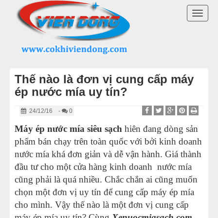
DANH MỤC SẢN PHẨM
TOGG
MÁY ÉP MÍA 2025
NAVI
MÁY ÉP NƯỚC MÍA ĐỂ BÀN
Thế nào là đơn vị cung cấp máy
XE NƯỚC MÍA SIÊU SẠCH
ép nước mía uy tín?
MÁY CẠO VỎ MÍA
24/12/16
-
0
Máy ép nước mía siêu sạch
hiên đang dòng sản
MÁY ÉP LY NƯỚC MÍA
phẩm bán chạy trên toàn quốc với bởi kinh doanh
nước mía khá đơn giản và dễ vận hành. Giá thành
MÁY PHỤC VỤ GIẢI KHÁT
đầu tư cho một cửa hàng kinh doanh nước mía
cũng phải là quá nhiều. Chắc chắn ai cũng muốn
LINH KIỆN MÁY ÉP MÍA
chọn một đơn vị uy tín để cung cấp máy ép mía
cho mình. Vậy thế nào là một đơn vị cung cấp
THIẾT BỊ KHÁC
máy ép mía uy tín? Cùng
Xenuocmiasach.com