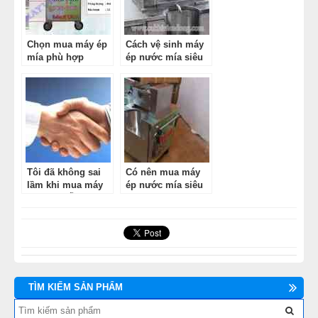
Chọn mua máy ép
Cách vệ sinh máy
mía phù hợp
ép nước mía siêu
sạch chuẩn nhất
Tôi đã không sai
Có nên mua máy
lầm khi mua máy
ép nước mía siêu
ép mía Viễn Đông
sạch thanh lý
TÌM KIẾM SẢN PHẨM