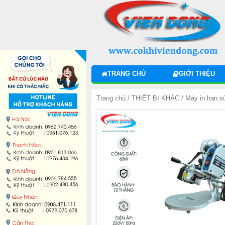
DANH MỤC SẢN PHẨM
MÁY ÉP MÍA 2025
MÁY ÉP NƯỚC MÍA ĐỂ BÀN
TRANG CHỦ
GIỚI THIỆU
XE NƯỚC MÍA SIÊU SẠCH
Trang chủ
/
THIẾT BỊ KHÁC
/ Máy in hạn s
MÁY CẠO VỎ MÍA
MÁY ÉP LY NƯỚC MÍA
MÁY PHỤC VỤ GIẢI KHÁT
LINH KIỆN MÁY ÉP MÍA
THIẾT BỊ KHÁC