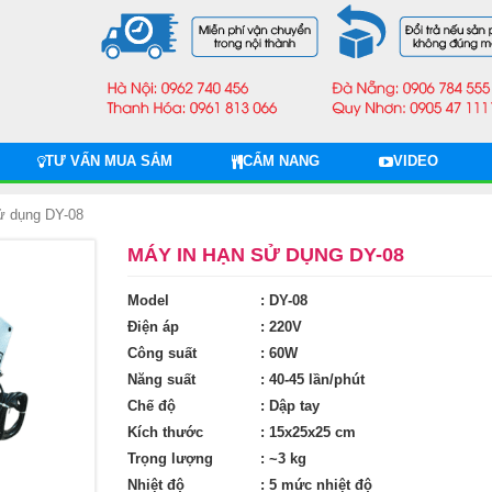
TƯ VẤN MUA SẮM
CẨM NANG
VIDEO
ử dụng DY-08
MÁY IN HẠN SỬ DỤNG DY-08
Model
: DY-08
Điện áp
: 220V
Công suất
: 60W
Năng suất
: 40-45 lần/phút
Chế độ
: Dập tay
Kích thước
: 15x25x25 cm
Trọng lượng
: ~3 kg
Nhiệt độ
: 5 mức nhiệt độ