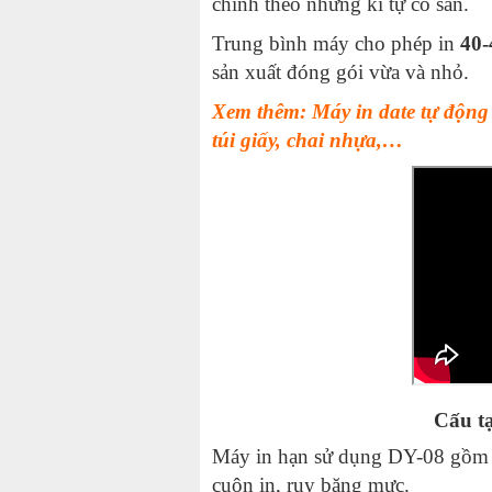
chỉnh theo những kí tự có sẵn.
Trung bình máy cho phép in
40-
sản xuất đóng gói vừa và nhỏ.
Xem thêm: Máy in date tự động g
túi giấy, chai nhựa,…
Cấu t
Máy in hạn sử dụng DY-08 gồm cá
cuộn in, ruy băng mực.