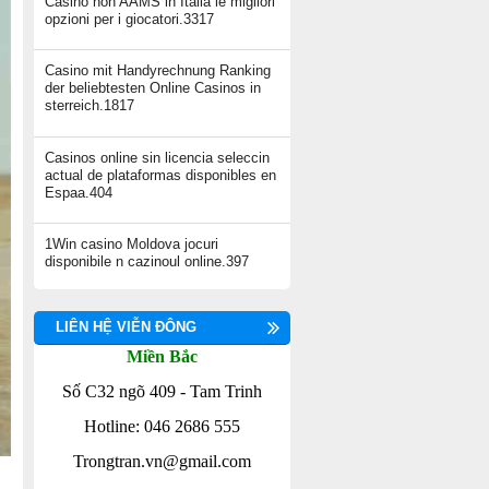
Casino non AAMS in Italia le migliori
opzioni per i giocatori.3317
Casino mit Handyrechnung Ranking
der beliebtesten Online Casinos in
sterreich.1817
Casinos online sin licencia seleccin
actual de plataformas disponibles en
Espaa.404
1Win casino Moldova jocuri
disponibile n cazinoul online.397
LIÊN HỆ VIỄN ĐÔNG
Miền Bắc
Số C32 ngõ 409 - Tam Trinh
Hotline: 046 2686 555
Trongtran.vn@gmail.com