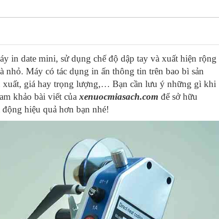
y in date mini, sử dụng chế độ dập tay và xuất hiện rộng
và nhỏ. Máy có tác dụng in ấn thông tin trên bao bì sản
iêu là hợp lí để mua ?
xuất, giá hay trọng lượng,… Bạn cần lưu ý những gì khi
 tay 1 giờ trước!!
am khảo bài viết của
xenuocmiasach.com
để sở hữu
 động hiệu quả hơn bạn nhé!