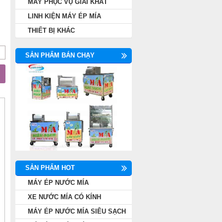
MÁY PHỤC VỤ GIẢI KHÁT
LINH KIỆN MÁY ÉP MÍA
THIẾT BỊ KHÁC
SẢN PHẨM BÁN CHẠY
SẢN PHẨM HOT
MÁY ÉP NƯỚC MÍA
XE NƯỚC MÍA CÓ KÍNH
MÁY ÉP NƯỚC MÍA SIÊU SẠCH