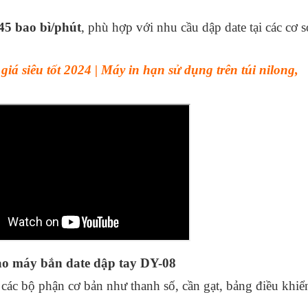
45 bao bì/phút
, phù hợp với nhu cầu dập date tại các cơ s
iá siêu tốt 2024 | Máy in hạn sử dụng trên túi nilong,
ạo máy bắn date dập tay DY-08
c bộ phận cơ bản như thanh số, cần gạt, bảng điều khiể