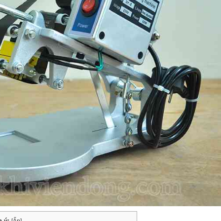
 ý:
[
Ẩn
]