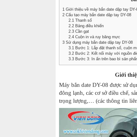
1
Giới thiệu về máy bắn date dập tay DY-
2
Cấu tạo máy bắn date dập tay DY-08
2.1
Thanh số
2.2
Bảng điều khiển
2.3
Cần gạt
2.4
Cuộn in và ruy băng mực
3
Sử dụng máy bắn date dập tay DY-08
3.1
Bước 1: Lắp đặt thanh số, cuộn 
3.2
Bước 2: Kết nối máy với nguồn điệ
3.3
Bước 3: In ấn trên bao bì sản ph
Giới thi
Máy bắn date DY-08 được sử dụn
đông lạnh, các cơ sở điều chế, s
trọng lượng,… (các thông tin li