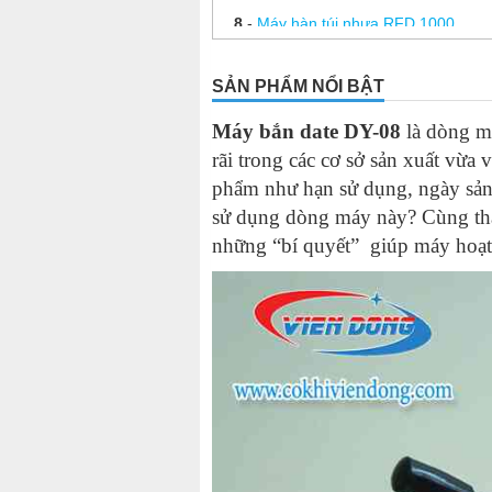
8
-
Máy hàn túi nhựa RFD 1000
9
-
Máy in hạn sử dụng DY-08
SẢN PHẨM NỔI BẬT
10
-
Máy ép ly giá rẻ
Máy bắn date DY-08
là dòng má
11
-
Máy ép miệng ly bằng tay
rãi trong các cơ sở sản xuất vừa 
12
-
Giá máy dập nắp nút chai bao nh
phẩm như hạn sử dụng, ngày sản 
13
-
Cập nhật giá máy đóng date bằng
sử dụng dòng máy này? Cùng th
những “bí quyết” giúp máy hoạt