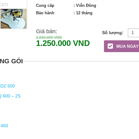
Cung cấp
: Viễn Đông
Bảo hành
: 12 tháng
Giá bán:
2.000.000
VND
1.250.000
VND
MUA NGAY
NG GÓI
 DZ 500
Q 600 – 2S
 450