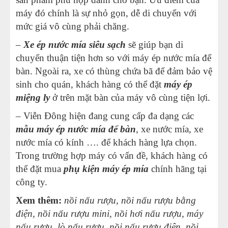
máy đó chính là sự nhỏ gọn, dễ di chuyển với
mức giá vô cùng phải chăng.
–
Xe ép nước mía siêu sạch
sẽ giúp bạn di
chuyển thuận tiện hơn so với máy ép nước mía để
bàn. Ngoài ra, xe có thùng chứa bã để đảm bảo vệ
sinh cho quán, khách hàng có thể đặt
máy ép
miệng ly
ở trên mặt bàn của máy vô cùng tiện lợi.
– Viễn Đông hiện đang cung cấp đa dạng các
mẫu máy ép nước mía để bàn
, xe nước mía, xe
nước mía có kính …. để khách hàng lựa chọn.
Trong trường hợp máy có vấn đề, khách hàng có
thể đặt mua
phụ kiện máy ép mía
chính hãng tại
công ty.
Xem thêm:
nồi nấu rượu
,
nồi nấu rượu bằng
điện
,
nồi nấu rượu mini
,
nồi hơi nấu rượu
,
máy
nấu rượu
,
lò nấu rượu
,
nồi nấu rượu điện
,
nồi