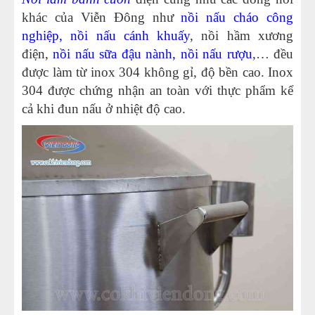
khác của Viễn Đông như
nồi nấu cháo công
nghiệp
,
nồi nấu cánh khuấy
, nồi hầm xương
điện,
nồi nấu sữa đậu nành
,
nồi nấu rượu
,… đều
được làm từ inox 304 không gỉ, độ bền cao. Inox
304 được chứng nhận an toàn với thực phẩm kể
cả khi đun nấu ở nhiệt độ cao.