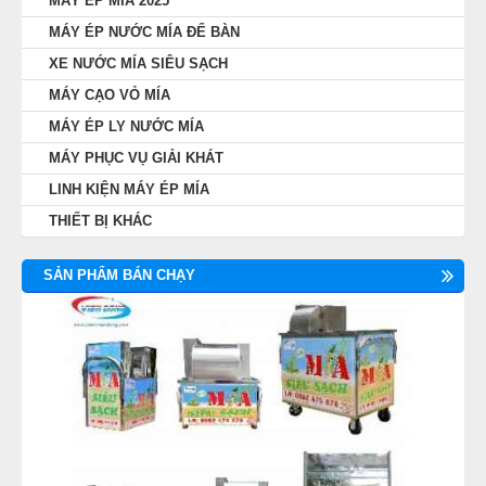
MÁY ÉP MÍA 2025
MÁY ÉP NƯỚC MÍA ĐỂ BÀN
XE NƯỚC MÍA SIÊU SẠCH
MÁY CẠO VỎ MÍA
MÁY ÉP LY NƯỚC MÍA
MÁY PHỤC VỤ GIẢI KHÁT
LINH KIỆN MÁY ÉP MÍA
THIẾT BỊ KHÁC
SẢN PHẨM BÁN CHẠY