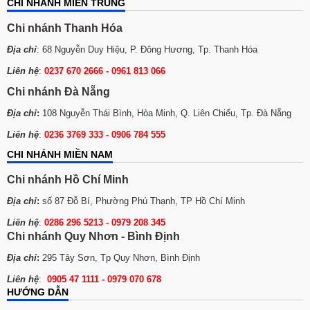
CHI NHÁNH MIỀN TRUNG
Chi nhánh Thanh Hóa
Địa chỉ
: 68 Nguyễn Duy Hiệu, P. Đông Hương, Tp. Thanh Hóa
Liên hệ
:
0237 670 2666 - 0961 813 066
Chi nhánh Đà Nẵng
Địa chỉ
:
108 Nguyễn Thái Bình, Hòa Minh, Q. Liên Chiểu, Tp. Đà Nẵng
Liên hệ
:
0236 3769 333 - 0906 784 555
CHI NHÁNH MIỀN NAM
Chi nhánh Hồ Chí Minh
Địa chỉ
:
số 87 Đỗ Bí, Phường Phú Thạnh, TP Hồ Chí Minh
Liên hệ
:
0286 296 5213 -
0979 208 345
Chi nhánh Quy Nhơn - Bình Định
Địa chỉ
:
295 Tây Sơn, Tp Quy Nhơn, Bình Định
Liên hệ
:
0905 47 1111 - 0979 070 678
HƯỚNG DẪN