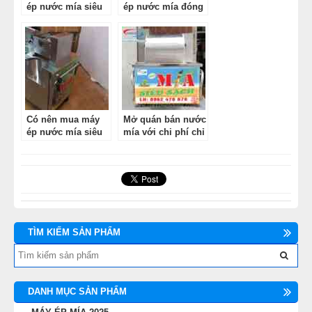
ép nước mía siêu
ép nước mía đóng
sạch chuẩn nhất
cốc
Có nên mua máy
Mở quán bán nước
ép nước mía siêu
mía với chi phí chỉ
sạch thanh lý
15 triệu đồng!
TÌM KIẾM SẢN PHẨM
DANH MỤC SẢN PHẨM