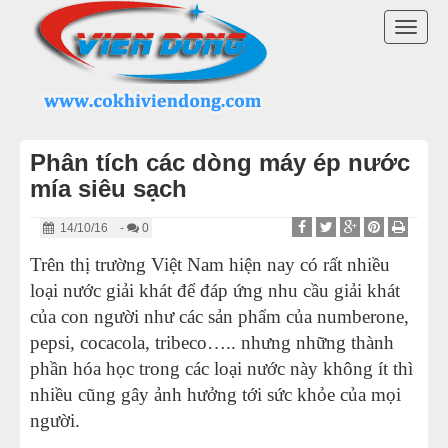
DANH MỤC SẢN PHẨM
TOGG
MÁY ÉP MÍA 2025
NAVI
MÁY ÉP NƯỚC MÍA ĐỂ BÀN
Phân tích các dòng máy ép nước
XE NƯỚC MÍA SIÊU SẠCH
mía siêu sạch
MÁY CẠO VỎ MÍA
14/10/16
-
0
Trên thị trường Việt Nam hiện nay có rất nhiều
MÁY ÉP LY NƯỚC MÍA
loại nước giải khát để đáp ứng nhu cầu giải khát
của con người như các sản phẩm của numberone,
MÁY PHỤC VỤ GIẢI KHÁT
pepsi, cocacola, tribeco….. nhưng những thành
phần hóa học trong các loại nước này không ít thì
LINH KIỆN MÁY ÉP MÍA
nhiều cũng gây ảnh hưởng tới sức khỏe của mọi
người.
THIẾT BỊ KHÁC