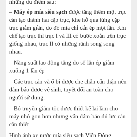
những ưu điểm sau:
–
Máy ép mía siêu sạch
được tăng thêm một trục
cán tạo thành hai cặp trục, khe hở qua từng cặp
trục giảm giần, do đó mía chỉ cấn ép một lần. Khi
chế tạo trục thì trục I và III có bước xoắn trên trục
giống nhau, trục II có những rãnh song song
nhau.
– Năng suất lao động tăng do số lần ép giảm
xuống 1 lần ép
– Các trục cán và ổ bi dược che chắn cẩn thận nên
đảm bảo được vệ sinh, tuyệt đối an toàn cho
người sử dụng.
– Bộ truyền giảm tốc được thiết kế lại làm cho
máy nhỏ gọn hơn nhưng vẫn đảm bảo đủ lực cán
cần thiết.
Hình ảnh
xe nước mía siêu sạch
Viễn Đông