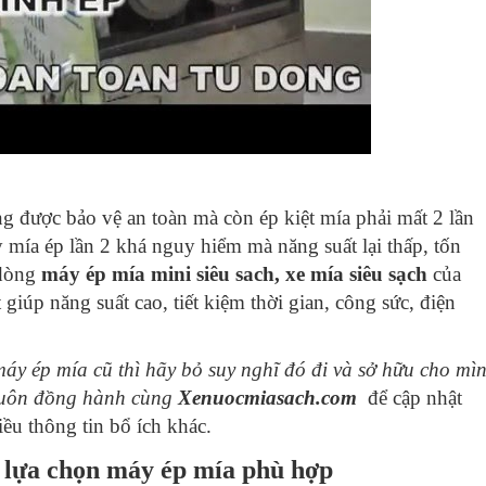
 được bảo vệ an toàn mà còn ép kiệt mía phải mất 2 lần
y mía ép lần 2 khá nguy hiểm mà năng suất lại thấp, tốn
 dòng
máy ép mía mini siêu sach
,
xe mía siêu sạch
của
giúp năng suất cao, tiết kiệm thời gian, công sức, điện
y ép mía cũ thì hãy bỏ suy nghĩ đó đi và sở hữu cho mì
 Luôn đồng hành cùng
Xenuocmiasach.com
để cập nhật
u thông tin bổ ích khác.
lựa chọn máy ép mía phù hợp