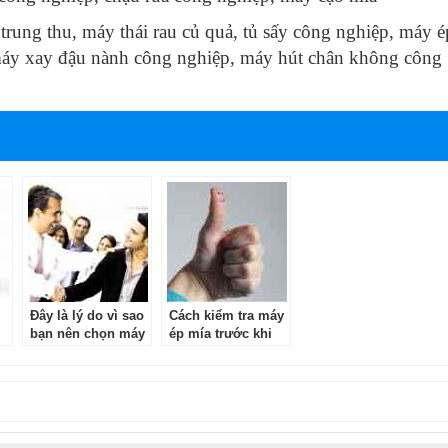
trung thu
,
máy thái rau củ quả
,
tủ sấy công nghiệp
,
máy é
áy xay đậu nành công nghiệp
,
máy hút chân không công
Đây là lý do vì sao
Cách kiểm tra máy
bạn nên chọn máy
ép mía trước khi
ép mía chính hãng
mua