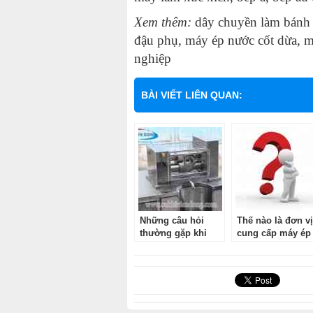
Xem thêm:
dây chuyền làm bánh 
đậu phụ
,
máy ép nước cốt dừa
,
m
nghiệp
BÀI VIẾT LIÊN QUAN:
Những câu hỏi
Thế nào là đơn vị
thường gặp khi
cung cấp máy ép
mua máy ép nước
nước mía uy tín?
mía siêu sạch