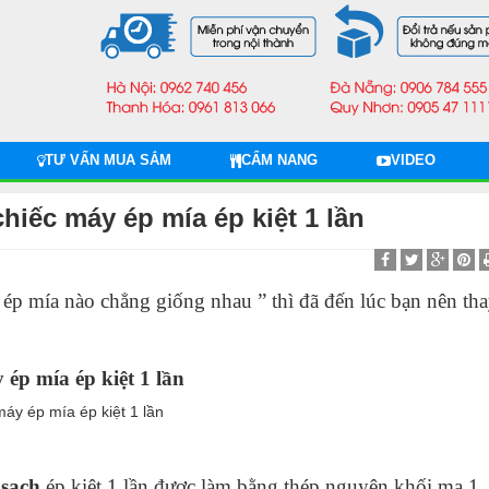
TƯ VẤN MUA SẮM
CẨM NANG
VIDEO
hiếc máy ép mía ép kiệt 1 lần
 ép mía
nào chẳng giống nhau ” thì đã đến lúc bạn nên th
 ép mía ép kiệt 1 lần
 sạch
ép kiệt 1 lần được làm bằng thép nguyên khối mạ 1