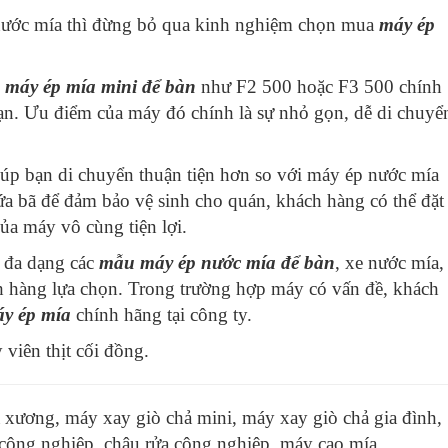
nước mía thì đừng bỏ qua kinh nghiệm chọn mua
máy ép
:
máy ép mía mini để bàn
như F2 500 hoặc F3 500 chính
n. Ưu điểm của máy đó chính là sự nhỏ gọn, dễ di chuyể
iúp bạn di chuyển thuận tiện hơn so với máy ép nước mía
ứa bã để đảm bảo vệ sinh cho quán, khách hàng có thể đặt
ủa máy vô cùng tiện lợi.
 đa dạng các
mẫu máy ép nước mía để bàn
, xe nước mía,
h hàng lựa chọn. Trong trường hợp máy có vấn đề, khách
áy ép mía
chính hãng tại công ty.
 viên thịt cối đồng
.
a xương
,
máy xay giò chả mini
,
máy xay giò chả gia đình
,
 công nghiệp
,
chậu rửa công nghiệp
,
máy cạo mía