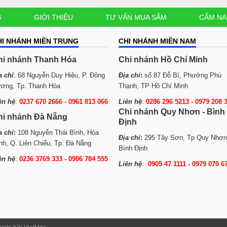
G
GIỚI THIỆU
TƯ VẤN MUA SẮM
CẨM N
HI NHÁNH MIỀN TRUNG
CHI NHÁNH MIỀN NAM
hi nhánh Thanh Hóa
Chi nhánh Hồ Chí Minh
a chỉ
: 68 Nguyễn Duy Hiệu, P. Đông
Địa chỉ
:
số 87 Đỗ Bí, Phường Phú
ơng, Tp. Thanh Hóa
Thạnh, TP Hồ Chí Minh
ên hệ
:
0237 670 2666 - 0961 813 066
Liên hệ
:
0286 296 5213 -
0979 208 
Chi nhánh Quy Nhơn - Bình
hi nhánh Đà Nẵng
Định
a chỉ
:
108 Nguyễn Thái Bình, Hòa
Địa chỉ
:
295 Tây Sơn, Tp Quy Nhơn
nh, Q. Liên Chiểu, Tp. Đà Nẵng
Bình Định
ên hệ
:
0236 3769 333 - 0906 784 555
Liên hệ
:
0905 47 1111 - 0979 070 6