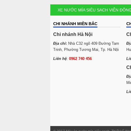
XE NƯỚC MÍA SIÊU SẠCH VIỄN ĐÔN
CHI NHÁNH MIỀN BẮC
C
Chi nhánh Hà Nội
C
Địa chỉ
:
Nhà C32 ngõ 409 Đường Tam
Đị
Trinh, Phường Tương Mai, Tp. Hà Nội
Hư
Liên hệ
:
0962 740 456
Li
C
Đị
Mi
Li