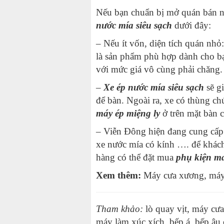
Nếu bạn chuẩn bị mở quán bán 
nước mía siêu sạch
dưới đây:
– Nếu ít vốn, diện tích quán nhỏ
là sản phẩm phù hợp dành cho bạ
với mức giá vô cùng phải chăng.
–
Xe ép nước mía siêu sạch
sẽ g
để bàn. Ngoài ra, xe có thùng ch
máy ép miệng ly
ở trên mặt bàn c
– Viễn Đông hiện đang cung cấp
xe nước mía có kính …. để khác
hàng có thể đặt mua
phụ kiện m
Xem thêm:
Máy cưa xương
,
máy
Tham khảo:
lò quay vịt
,
máy cư
máy làm xúc xích
,
bếp á
,
bếp âu