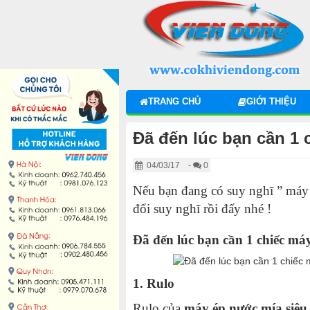
DANH MỤC SẢN PHẨM
MÁY ÉP MÍA 2025
MÁY ÉP NƯỚC MÍA ĐỂ BÀN
TRANG CHỦ
GIỚI THIỆU
XE NƯỚC MÍA SIÊU SẠCH
Đã đến lúc bạn cần 1 c
MÁY CẠO VỎ MÍA
04/03/17
-
0
MÁY ÉP LY NƯỚC MÍA
Nếu bạn đang có suy nghĩ ”
máy
đổi suy nghĩ rồi đấy nhé !
MÁY PHỤC VỤ GIẢI KHÁT
Đã đến lúc bạn cần 1 chiếc máy
LINH KIỆN MÁY ÉP MÍA
1. Rulo
THIẾT BỊ KHÁC
Rulo của
máy ép nước mía siêu