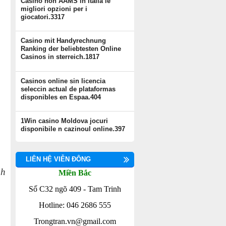
Casino non AAMS in Italia le
migliori opzioni per i
giocatori.3317
Casino mit Handyrechnung
Ranking der beliebtesten Online
Casinos in sterreich.1817
Casinos online sin licencia
seleccin actual de plataformas
disponibles en Espaa.404
1Win casino Moldova jocuri
disponibile n cazinoul online.397
LIÊN HỆ VIỄN ĐÔNG
nh
Miền Bắc
Số C32 ngõ 409 - Tam Trinh
Hotline: 046 2686 555
Trongtran.vn@gmail.com