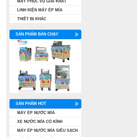
MÁY PHỤC VỤ GIẢI KHÁT
LINH KIỆN MÁY ÉP MÍA
THIẾT BỊ KHÁC
n
SẢN PHẨM BÁN CHẠY
SẢN PHẨM HOT
MÁY ÉP NƯỚC MÍA
XE NƯỚC MÍA CÓ KÍNH
MÁY ÉP NƯỚC MÍA SIÊU SẠCH