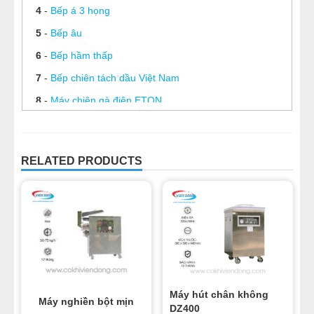
4
-
Bếp á 3 họng
5
-
Bếp âu
6
-
Bếp hầm thấp
7
-
Bếp chiên tách dầu Việt Nam
8
-
Máy chiên gà điện ETON
9
-
Máy chiên nhúng điện đơn 8L
10
-
Máy chiên gà đôi 11L
RELATED PRODUCTS
11
-
Chảo chiên bằng điện
Máy hút chân không
Máy nghiền bột mịn
DZ400