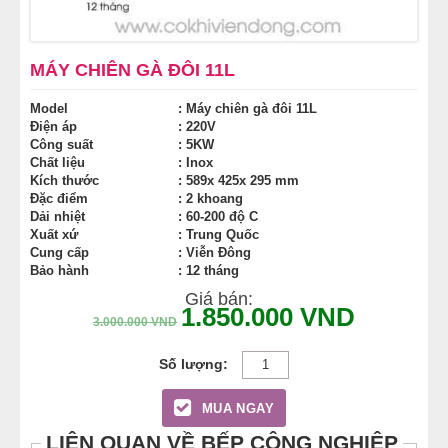
MÁY CHIÊN GÀ ĐÔI 11L
Model
: Máy chiên gà đôi 11L
Điện áp
: 220V
Công suất
: 5KW
Chất liệu
: Inox
Kích thước
: 589x 425x 295 mm
Đặc điểm
: 2 khoang
Dải nhiệt
: 60-200 độ C
Xuất xứ
: Trung Quốc
Cung cấp
: Viễn Đông
Bảo hành
: 12 tháng
Giá bán:
1.850.000
VND
3.000.000
VND
MUA NGAY
LIÊN QUAN VỀ BẾP CÔNG NGHIỆP