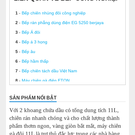
1
-
Bếp chiên nhúng đôi công nghiệp
2
-
Bếp rán phẳng dùng điện EG 5250 berjaya
3
-
Bếp Á đôi
4
-
Bếp á 3 họng
5
-
Bếp âu
6
-
Bếp hầm thấp
7
-
Bếp chiên tách dầu Việt Nam
8
-
Máy chiên gà điện ETON
9
-
Máy chiên nhúng điện đơn 8L
SẢN PHẨM NỔI BẬT
10
-
Máy chiên gà đôi 11L
Với 2 khoang chứa dầu có tổng dung tích 11L,
11
-
Chảo chiên bằng điện
chiên rán nhanh chóng và cho chất lượng thành
phẩm thơm ngon, vàng giòn bắt mắt, máy chiên
gà đôi 11L là trợ thủ đắc lực trong các nhà hàng,