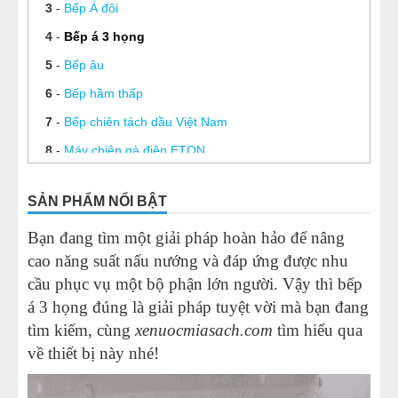
3
-
Bếp Á đôi
4
-
Bếp á 3 họng
5
-
Bếp âu
6
-
Bếp hầm thấp
7
-
Bếp chiên tách dầu Việt Nam
8
-
Máy chiên gà điện ETON
9
-
Máy chiên nhúng điện đơn 8L
SẢN PHẨM NỔI BẬT
10
-
Máy chiên gà đôi 11L
Bạn đang tìm một giải pháp hoàn hảo để nâng
11
-
Chảo chiên bằng điện
cao năng suất nấu nướng và đáp ứng được nhu
cầu phục vụ một bộ phận lớn người. Vậy thì bếp
á 3 họng đúng là giải pháp tuyệt vời mà bạn đang
tìm kiếm, cùng
xenuocmiasach.com
tìm hiểu qua
về thiết bị này nhé!