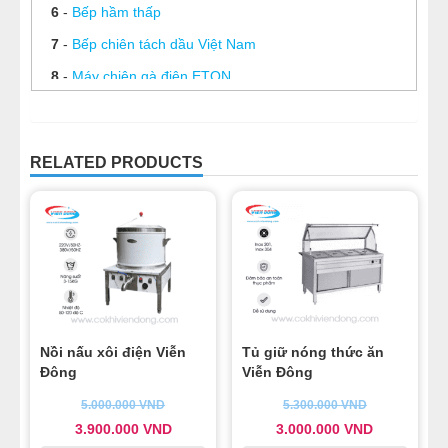
6
-
Bếp hầm thấp
7
-
Bếp chiên tách dầu Việt Nam
8
-
Máy chiên gà điện ETON
9
-
Máy chiên nhúng điện đơn 8L
10
-
Máy chiên gà đôi 11L
RELATED PRODUCTS
11
-
Chảo chiên bằng điện
Nồi nấu xôi điện Viễn
Tủ giữ nóng thức ăn
Đông
Viễn Đông
5.000.000
VND
5.300.000
VND
3.900.000
VND
3.000.000
VND