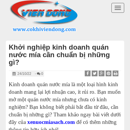
DANH MỤC SẢN PHẨM
TOGG
MÁY ÉP MÍA 2025
NAVI
MÁY ÉP NƯỚC MÍA ĐỂ BÀN
Khởi nghiệp kinh doanh quán
XE NƯỚC MÍA SIÊU SẠCH
nước mía cần chuẩn bị những
gì?
MÁY CẠO VỎ MÍA
24/10/22
-
0
MÁY ÉP LY NƯỚC MÍA
Kinh doanh quán nước mía là một loại hình kinh
doanh mang lại lợi nhuận cao, ít rủi ro. Bạn muốn
MÁY PHỤC VỤ GIẢI KHÁT
mở một quán nước mía nhưng chưa có kinh
nghiệm? Bạn không biết phải bắt đầu từ đâu, cần
LINH KIỆN MÁY ÉP MÍA
chuẩn bị những gì? Tham khảo ngay bài viết dưới
đây của
xenuocmiasach.com
để có thêm những
THIẾT BỊ KHÁC
thông tin hữu ích nhé!