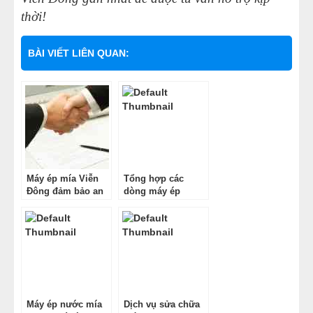
thời!
BÀI VIẾT LIÊN QUAN:
Máy ép mía Viễn
Tổng hợp các
Đông đảm bảo an
dòng máy ép
toàn tuyệt đối
miệng ly trên thị
trường
Máy ép nước mía
Dịch vụ sửa chữa