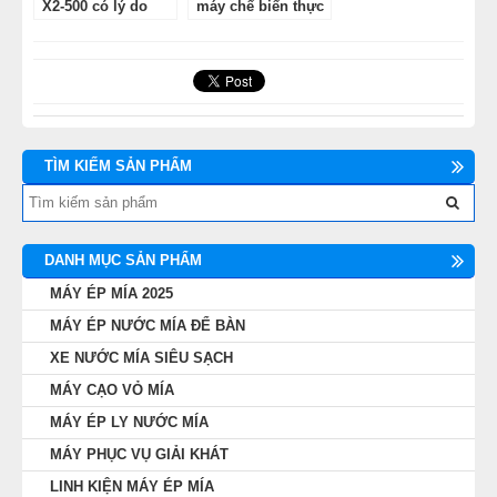
X2-500 có lý do
máy chế biến thực
làm khách hàng
phẩm
lựa chọn
TÌM KIẾM SẢN PHẨM
DANH MỤC SẢN PHẨM
MÁY ÉP MÍA 2025
MÁY ÉP NƯỚC MÍA ĐỂ BÀN
XE NƯỚC MÍA SIÊU SẠCH
MÁY CẠO VỎ MÍA
MÁY ÉP LY NƯỚC MÍA
MÁY PHỤC VỤ GIẢI KHÁT
LINH KIỆN MÁY ÉP MÍA