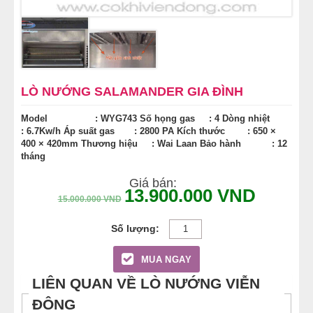
LÒ NƯỚNG SALAMANDER GIA ĐÌNH
Model : WYG743
Số họng gas : 4
Dòng nhiệt
: 6.7Kw/h
Áp suất gas : 2800 PA
Kích thước : 650 ×
400 × 420mm
Thương hiệu : Wai Laan
Bảo hành : 12
tháng
Giá bán:
13.900.000
VND
15.000.000
VND
MUA NGAY
LIÊN QUAN VỀ LÒ NƯỚNG VIỄN
ĐÔNG