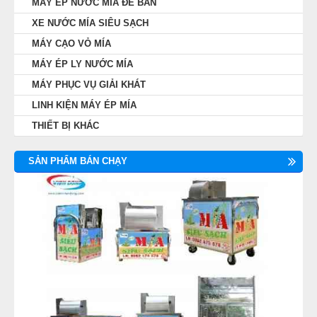
MÁY ÉP NƯỚC MÍA ĐỂ BÀN
XE NƯỚC MÍA SIÊU SẠCH
MÁY CẠO VỎ MÍA
MÁY ÉP LY NƯỚC MÍA
MÁY PHỤC VỤ GIẢI KHÁT
LINH KIỆN MÁY ÉP MÍA
THIẾT BỊ KHÁC
SẢN PHẨM BÁN CHẠY