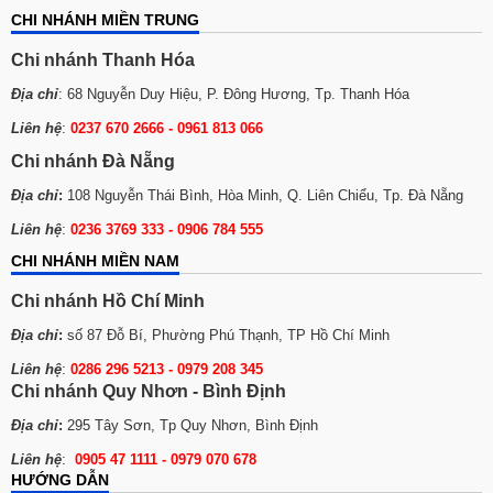
CHI NHÁNH MIỀN TRUNG
Chi nhánh Thanh Hóa
Địa chỉ
: 68 Nguyễn Duy Hiệu, P. Đông Hương, Tp. Thanh Hóa
Liên hệ
:
0237 670 2666 - 0961 813 066
Chi nhánh Đà Nẵng
Địa chỉ
:
108 Nguyễn Thái Bình, Hòa Minh, Q. Liên Chiểu, Tp. Đà Nẵng
Liên hệ
:
0236 3769 333 - 0906 784 555
CHI NHÁNH MIỀN NAM
Chi nhánh Hồ Chí Minh
Địa chỉ
:
số 87 Đỗ Bí, Phường Phú Thạnh, TP Hồ Chí Minh
Liên hệ
:
0286 296 5213 -
0979 208 345
Chi nhánh Quy Nhơn - Bình Định
Địa chỉ
:
295 Tây Sơn, Tp Quy Nhơn, Bình Định
Liên hệ
:
0905 47 1111 - 0979 070 678
HƯỚNG DẪN