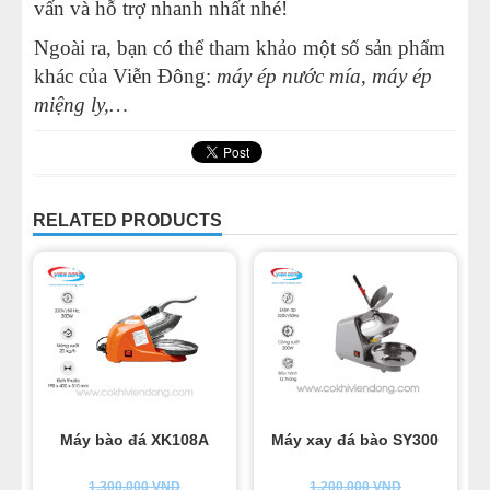
vấn và hỗ trợ nhanh nhất nhé!
Ngoài ra, bạn có thể tham khảo một số sản phẩm
khác của Viễn Đông:
máy ép nước mía, máy ép
miệng ly,…
RELATED PRODUCTS
Máy bào đá XK108A
Máy xay đá bào SY300
1.300.000
VND
1.200.000
VND