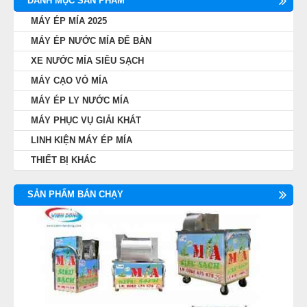
DANH MỤC SẢN PHẨM
MÁY ÉP MÍA 2025
MÁY ÉP NƯỚC MÍA ĐỂ BÀN
XE NƯỚC MÍA SIÊU SẠCH
MÁY CẠO VỎ MÍA
MÁY ÉP LY NƯỚC MÍA
MÁY PHỤC VỤ GIẢI KHÁT
LINH KIỆN MÁY ÉP MÍA
THIẾT BỊ KHÁC
SẢN PHẨM BÁN CHẠY